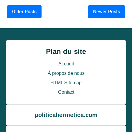
Posts navigation
Older Posts
Newer Posts
Plan du site
Accueil
À propos de nous
HTML Sitemap
Contact
politicahermetica.com