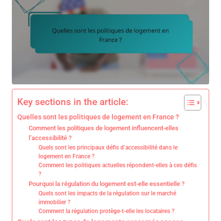
Key sections in the article:
Quelles sont les politiques de logement en France ?
Comment les politiques de logement influencent-elles
l’accessibilité ?
Quels sont les principaux défis d’accessibilité dans le
logement en France ?
Comment les politiques actuelles répondent-elles à ces défis
?
Pourquoi la régulation du logement est-elle essentielle ?
Quels sont les impacts de la régulation sur le marché
immobilier ?
Comment la régulation protège-t-elle les locataires ?