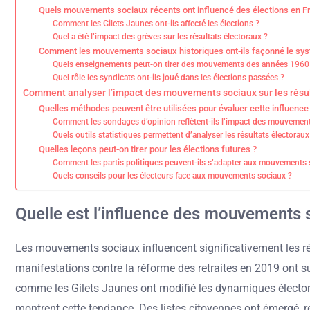
Quels mouvements sociaux récents ont influencé des élections en F
Comment les Gilets Jaunes ont-ils affecté les élections ?
Quel a été l’impact des grèves sur les résultats électoraux ?
Comment les mouvements sociaux historiques ont-ils façonné le syst
Quels enseignements peut-on tirer des mouvements des années 1960
Quel rôle les syndicats ont-ils joué dans les élections passées ?
Comment analyser l’impact des mouvements sociaux sur les résul
Quelles méthodes peuvent être utilisées pour évaluer cette influence
Comment les sondages d’opinion reflètent-ils l’impact des mouvemen
Quels outils statistiques permettent d’analyser les résultats électora
Quelles leçons peut-on tirer pour les élections futures ?
Comment les partis politiques peuvent-ils s’adapter aux mouvements 
Quels conseils pour les électeurs face aux mouvements sociaux ?
Quelle est l’influence des mouvements s
Les mouvements sociaux influencent significativement les résu
manifestations contre la réforme des retraites en 2019 ont s
comme les Gilets Jaunes ont modifié les dynamiques électoral
montrent cette tendance. Des listes citoyennes ont émergé, r