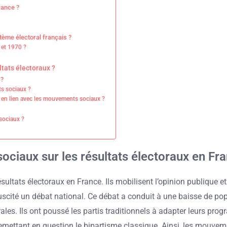
rance ?
ème électoral français ?
 et 1970 ?
tats électoraux ?
 ?
ts sociaux ?
ux en lien avec les mouvements sociaux ?
sociaux ?
ociaux sur les résultats électoraux en Fr
ltats électoraux en France. Ils mobilisent l’opinion publique et 
uscité un débat national. Ce débat a conduit à une baisse de po
es. Ils ont poussé les partis traditionnels à adapter leurs pro
emettant en question le bipartisme classique. Ainsi, les mouveme