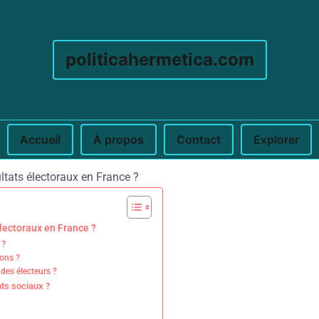
politicahermetica.com
Accueil
À propos
Contact
Explorer
électoraux en France ?
 ?
ions ?
des électeurs ?
nts sociaux ?