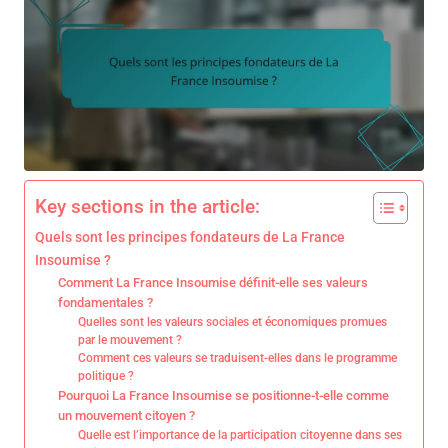
Key sections in the article:
Quels sont les principes fondateurs de La France
Insoumise ?
Comment La France Insoumise définit-elle ses valeurs
fondamentales ?
Quelles sont les valeurs sociales et économiques promues
par le mouvement ?
Comment ces valeurs se traduisent-elles dans le programme
politique ?
Pourquoi La France Insoumise se positionne-t-elle comme
un mouvement citoyen ?
Quelle est l’importance de la participation citoyenne dans ses